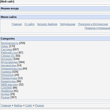
[
Мой сайт
]
Форма входа
Меню сайта
Главная
О сайте
Каталог файлов
Чебурешник
Полезное и Интересное
Правила публикаци
Categories
Безопасность
[259]
Офис
[170]
Система
[687]
Рабочий стол
[87]
Сборки ОС
[50]
Интернет
[548]
Мультимедиа
[384]
Архиваторы
[14]
Украшательства
[84]
Графика
[326]
Photoshop
[29]
Переводчики
[12]
Конверторы
[86]
WEB мастеру
[32]
CD/DWD
[86]
Драйвера
[91]
Кодеки
[29]
Разное
[357]
Главная
»
Файлы
»
Софт
»
Разное